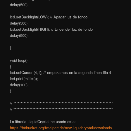
delay(500);
lcd.setBacklight(LOW); // Apagar luz de fondo
delay(500);
lcd.setBacklight(HIGH); // Encender luz de fondo
delay(500);
}
void loop()
{
lcd.setCursor (4,1); // empezamos en la segunda linea fila 4
lcd.print(millis());
delay(100);
}
// ********************************************************************
// ********************************************************************
La libreria LiquidCrystal he usado esta:
https://bitbucket.org/fmalpartida/new-liquidcrystal/downloads