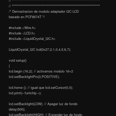
// ********************************************************************
// ********************************************************************
/* Demostracion de modulo adaptador I2C LCD
basado en PCF8574T */
#include <Wire.h>
#include <LCD.h>
#include <LiquidCrystal_I2C.h>
LiquidCrystal_I2C lcd(0x27,2,1,0,4,5,6,7);
void setup()
{
lcd.begin (16,2); // activamos modulo 16×2
lcd.setBacklightPin(3,POSITIVE);
lcd.home (); // igual que lcd.setCursor(0,0);
lcd.print(» furrichip «);
lcd.setBacklight(LOW); // Apagar luz de fondo
delay(500);
lcd.setBacklight(HIGH); // Encender luz de fondo