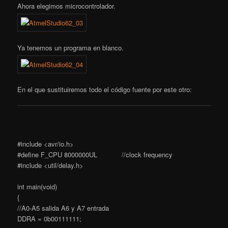
Ahora elegimos microcontrolador.
Ya tenemos un programa en blanco.
En el que sustituiremos todo el código fuente por este otro:
#include <avr/io.h>
#define F_CPU 8000000UL //clock frequency
#include <util/delay.h>
int main(void)
{
//A0-A5 salida A6 y A7 entrada
DDRA = 0b00111111;