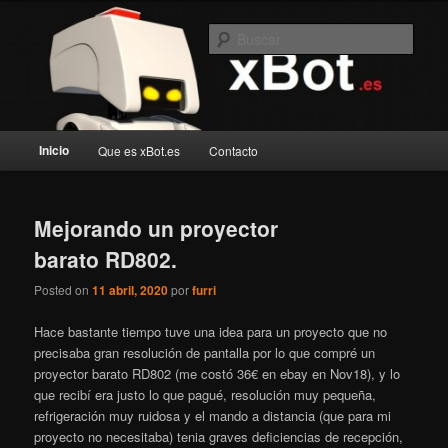
Ir
Ir
Blog de robotica recreativa
al
al
Busc
contenido
contenido
principal
secundario
xBot.es
Menú
Inicio
Que es xBot.es
Contacto
principal
Mejorando un proyector
barato RD802.
Posted on
11 abril, 2020
por
furri
Hace bastante tiempo tuve una idea para un proyecto que no
precisaba gran resolución de pantalla por lo que compré un
proyector barato RD802 (me costó 36€ en ebay en Nov18), y lo
que recibí era justo lo que pagué, resolución muy pequeña,
refrigeración muy ruidosa y el mando a distancia (que para mi
proyecto no necesitaba) tenia graves deficiencias de recepción,