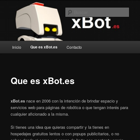
Ir
Blog de robotica recreativa
al
Busc
contenido
principal
xBot.es
Menú
Que es xBot.es
Inicio
Contacto
principal
Que es xBot.es
xBot.es
nace en 2006 con la intención de brindar espacio y
servicios web para páginas de robótica o que tengan interés para
cualquier aficionado a la misma.
Si tienes una idea que quieras compartir y la tienes en
hospedajes gratuitos lentos o con popups publicitarios, o no