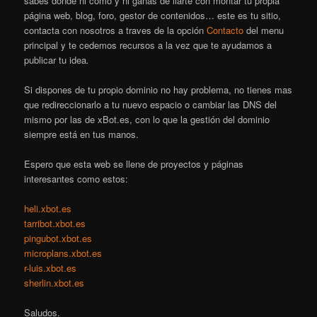
sabes donde ni como y ni ganas de liarte con montar tu propia
página web, blog, foro, gestor de contenidos… este es tu sitio,
contacta con nosotros a traves de la opción
Contacto
del menu
principal y te cedemos recursos a la vez que te ayudamos a
publicar tu idea
.
Si dispones de tu propio dominio no hay problema, no tienes mas
que redireccionarlo a tu nuevo espacio o cambiar las DNS del
mismo por las de xBot.es, con lo que la gestión del dominio
siempre está en tus manos.
Espero que esta web se llene de proyectos y páginas
interesantes como estos:
heli.xbot.es
tarribot.xbot.es
pingubot.xbot.es
microplans.xbot.es
r-luis.xbot.es
sherlin.xbot.es
Saludos.