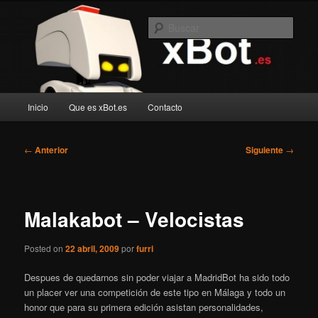
Ir
Blog de robotica recreativa
al
Busc
contenido
principal
xBot.es
Menú
Inicio
Que es xBot.es
Contacto
principal
Navegación
←
Anterior
Siguiente
→
de
entradas
Malakabot – Velocistas
Posted on
22 abril, 2009
por
furri
Despues de quedarnos sin poder viajar a MadridBot ha sido todo
un placer ver una competición de este tipo en Málaga y todo un
honor que para su primera edición asistan personalidades,