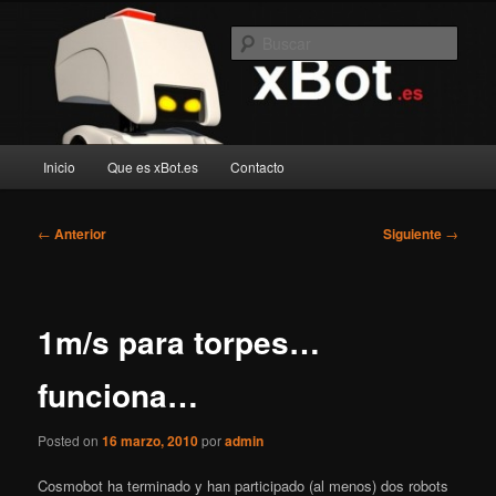
Ir
Blog de robotica recreativa
al
Busc
contenido
principal
xBot.es
Menú
Inicio
Que es xBot.es
Contacto
principal
Navegación
←
Anterior
Siguiente
→
de
entradas
1m/s para torpes…
funciona…
Posted on
16 marzo, 2010
por
admin
Cosmobot ha terminado y han participado (al menos) dos robots