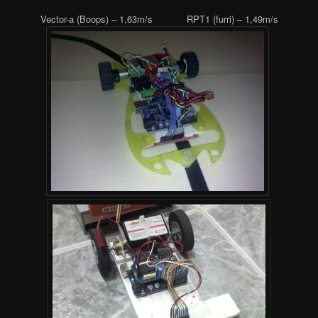
Vector-a (Boops) – 1,63m/s RPT1 (furri) – 1,49m/s