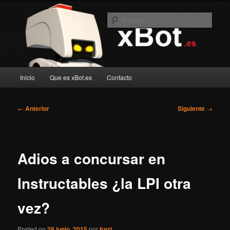
Ir
Blog de robotica recreativa
al
Busc
contenido
principal
xBot.es
Menú
Inicio
Que es xBot.es
Contacto
principal
Navegación
←
Anterior
Siguiente
→
de
entradas
Adios a concursar en
Instructables ¿la LPI otra
vez?
Posted on
28 junio, 2015
por
furri