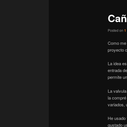
entradas
Cañ
Posted on
1
Como me so
proyecto 
La idea e
entrada de
permite un
La valvula
la compré
variados,
He usado t
gustado u