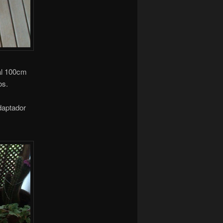
al 100cm
os.
daptador