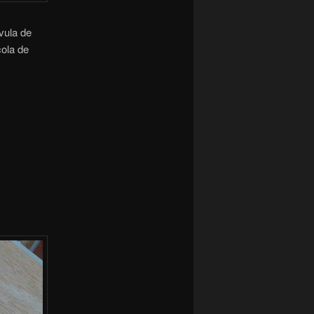
vula de
cola de