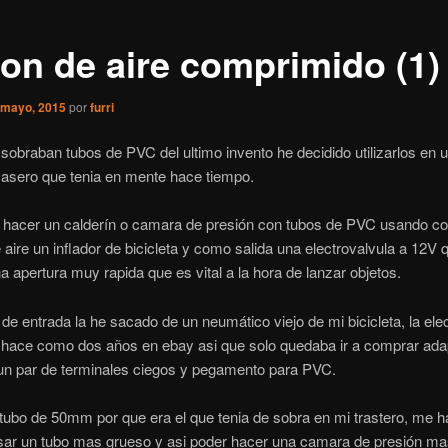
on de aire comprimido (1)
 mayo, 2015
por
furri
braban tubos de PVC del ultimo invento he decidido utilizarlos en 
casero que tenia en mente hace tiempo.
s hacer un calderín o camara de presión con tubos de PVC usando c
 aire un inflador de bicicleta y como salida una electrovalvula a 12V 
a apertura muy rapida que es vital a la hora de lanzar objetos.
 de entrada la he sacado de un neumático viejo de mi bicicleta, la ele
 hace como dos años en ebay asi que solo quedaba ir a comprar ad
 un par de terminales ciegos y pegamento para PVC.
ubo de 50mm por que era el que tenia de sobra en mi trastero, me h
sar un tubo mas grueso y asi poder hacer una camara de presión ma