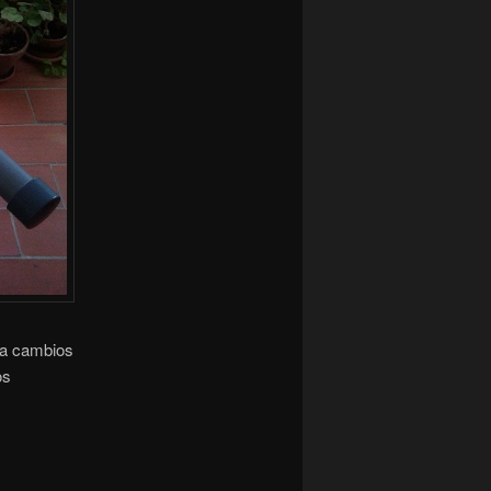
o a cambios
os
.