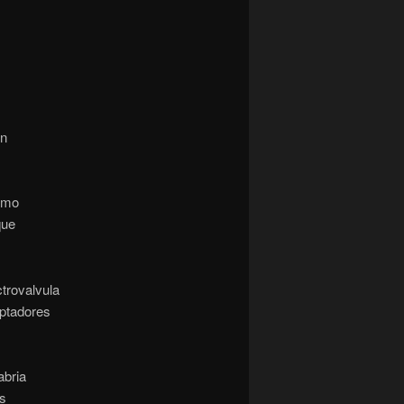
un
omo
que
ctrovalvula
aptadores
abria
s