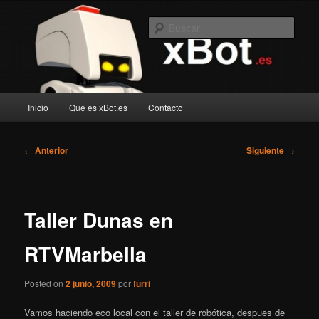
Ir
Blog de robotica recreativa
al
Busc
contenido
principal
xBot.es
Menú
Inicio
Que es xBot.es
Contacto
principal
Navegación
←
Anterior
Siguiente
→
de
entradas
Taller Dunas en
RTVMarbella
Posted on
2 junio, 2009
por
furri
Vamos haciendo eco local con el taller de robótica, despues de