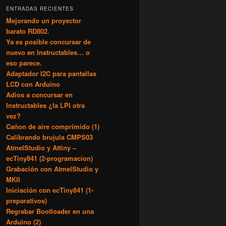
c
ENTRADAS RECIENTES
a
Mejorando un proyector
r
barato RD802.
Ya es posible concursar de
nuevo en Instructables… o
eso parece.
Adaptador I2C para pantallas
LCD con Arduino
Adios a concursar en
Instructables ¿la LPI otra
vez?
Cañon de aire comprimido (1)
Calibrando brujula CMPS03
AtmelStudio y Attiny –
ecTiny841 (2-programacion)
Grabación con AtmelStudio y
MKII
Iniciación con ecTiny841 (1-
preparativos)
Regrabar Bootloader en una
Arduino (2)