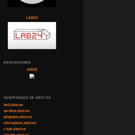
LAB24
ASOCIACIONES
ARDE
HOSPEDADOS DE XBOT.ES
heli.xbot.es
tarribot.xbot.es
pingubot.xbot.es
microplans.xbot.es
r-luis.xbot.es
sherlin.xbot.es