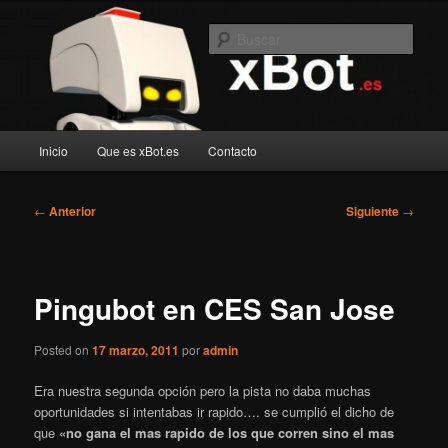
Ir
Blog de robotica recreativa
al
Busc
contenido
principal
xBot.es
Menú
Inicio
Que es xBot.es
Contacto
principal
Navegación
←
Anterior
Siguiente
→
de
entradas
Pingubot en CES San Jose
Posted on
17 marzo, 2011
por
admin
Era nuestra segunda opción pero la pista no daba muchas
oportunidades si intentabas ir rapido…. se cumplió el dicho de
que
«no gana el mas rapido de los que corren sino el mas