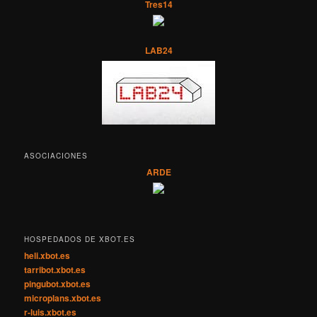
Tres14
LAB24
ASOCIACIONES
ARDE
HOSPEDADOS DE XBOT.ES
heli.xbot.es
tarribot.xbot.es
pingubot.xbot.es
microplans.xbot.es
r-luis.xbot.es