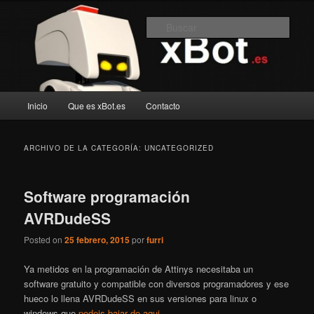
Ir
Ir
Blog de robotica recreativa
al
al
Busc
contenido
contenido
principal
secundario
xBot.es
Menú
Inicio
Que es xBot.es
Contacto
principal
ARCHIVO DE LA CATEGORÍA:
UNCATEGORIZED
Software programación
AVRDudeSS
Posted on
25 febrero, 2015
por
furri
Ya metidos en la programación de Attinys necesitaba un
software gratuito y compatible con diversos programadores y ese
hueco lo llena AVRDudeSS en sus versiones para linux o
windows que
podeis bajar de aqui
.