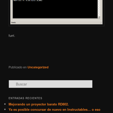
furri.
Publicado en
Uncategorized
B
u
s
c
ENTRADAS RECIENTES
a
Mejorando un proyector barato RD802.
r
Ya es posible concursar de nuevo en Instructables… o eso