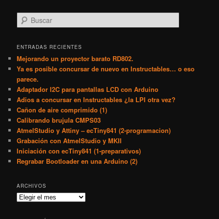
B
u
s
c
ENTRADAS RECIENTES
a
Mejorando un proyector barato RD802.
r
Ya es posible concursar de nuevo en Instructables… o eso
parece.
Adaptador I2C para pantallas LCD con Arduino
Adios a concursar en Instructables ¿la LPI otra vez?
Cañon de aire comprimido (1)
Calibrando brujula CMPS03
AtmelStudio y Attiny – ecTiny841 (2-programacion)
Grabación con AtmelStudio y MKII
Iniciación con ecTiny841 (1-preparativos)
Regrabar Bootloader en una Arduino (2)
ARCHIVOS
Archivos