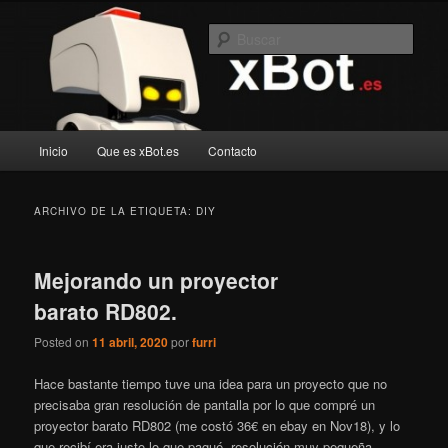
Ir
Ir
Blog de robotica recreativa
al
al
Busc
contenido
contenido
principal
secundario
xBot.es
Menú
Inicio
Que es xBot.es
Contacto
principal
ARCHIVO DE LA ETIQUETA:
DIY
Mejorando un proyector
barato RD802.
Posted on
11 abril, 2020
por
furri
Hace bastante tiempo tuve una idea para un proyecto que no
precisaba gran resolución de pantalla por lo que compré un
proyector barato RD802 (me costó 36€ en ebay en Nov18), y lo
que recibí era justo lo que pagué, resolución muy pequeña,