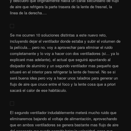
y descubro que originalmente había un canal secundario de flujo
de aire que refrigera la parte trasera de la lente de fresnel, la
linea de la derecha….
Se me ocurren 10 soluciones distintas a este nuevo reto,
incluyendo dejar el ventilador donde estaba y subir el volumen de
la película… pero no, voy a aprovechar para eliminar el ruido
completamente y lo voy a hacer con dos ventiladores (si… ya lo
explicaré mas adelante), el actual que seguirá apuntando al
disipador de aluminio y un segundo ventilador mas pequeño que
situaré en el interior para refrigerar la lente de fresnel. No se si
será buena idea pero voy a hacer unos taladros para generar un
flujo de aire que cruce entre el foco y la lente cosa que a priori
sacará el calor de ese habitáculo.
El segundo ventilador indudablemente meterá mucho ruido que
eliminaremos bajando el voltaje de alimentación, aprovechando
que en ambos ventiladores se genera bastante mas flujo de aire
del necesario me puedo permitir bajar la velocidad, cosa que