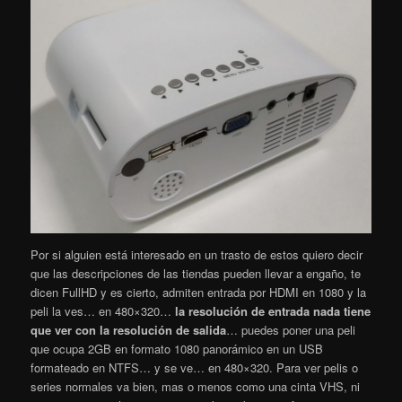
Por si alguien está interesado en un trasto de estos quiero decir
que las descripciones de las tiendas pueden llevar a engaño, te
dicen FullHD y es cierto, admiten entrada por HDMI en 1080 y la
peli la ves… en 480×320…
la resolución de entrada nada tiene
que ver con la resolución de salida
… puedes poner una peli
que ocupa 2GB en formato 1080 panorámico en un USB
formateado en NTFS… y se ve… en 480×320. Para ver pelis o
series normales va bien, mas o menos como una cinta VHS, ni