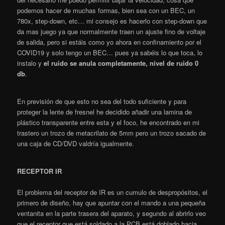
podemos hacer de muchas formas, bien sea con un BEC, un
780x, step-down, etc… mi consejo es hacerlo con step-down que
da mas juego ya que normalmente traen un ajuste fino de voltaje
de salida, pero si estáis como yo ahora en confinamiento por el
COVID19 y solo tengo un BEC… pues ya sabéis lo que toca, lo
instalo y
el ruido se anula completamente, nivel de ruido 0
db
.
En previsión de que esto no sea del todo suficiente y para
proteger la lente de fresnel he decidido añadir una lamina de
plástico transparente entre esta y el foco, he encontrado en mi
trastero un trozo de metacrilato de 5mm pero un trozo sacado de
una caja de CD/DVD valdría igualmente.
RECEPTOR IR
El problema del receptor de IR es un cumulo de despropósitos, el
primero de diseño, hay que apuntar con el mando a una pequeña
ventanita en la parte trasera del aparato, y segundo al abrirlo veo
que el receptor que está soldado a la PCB está doblado hacia