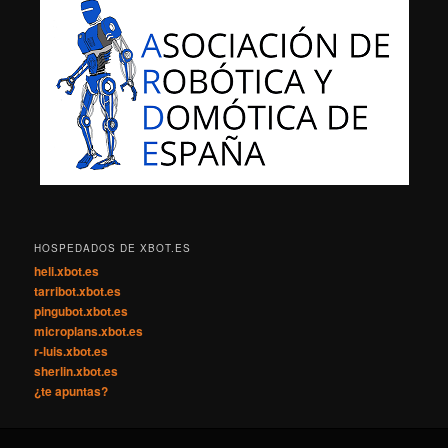
HOSPEDADOS DE XBOT.ES
heli.xbot.es
tarribot.xbot.es
pingubot.xbot.es
microplans.xbot.es
r-luis.xbot.es
sherlin.xbot.es
¿te apuntas?