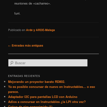
reuniones de «cacharreo».
furri.
Publicado en
Arde y ARDE-Malaga
Navegación
←
Entradas más antiguas
de
entradas
B
u
s
c
ENTRADAS RECIENTES
a
Mejorando un proyector barato RD802.
r
Ya es posible concursar de nuevo en Instructables… o eso
parece.
Adaptador I2C para pantallas LCD con Arduino
Adios a concursar en Instructables ¿la LPI otra vez?
Cañon de aire comprimido (1)