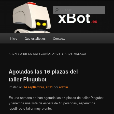
Ir
Ir
Blog de robotica recreativa
al
al
Busc
contenido
contenido
principal
secundario
xBot.es
Menú
Inicio
Que es xBot.es
Contacto
principal
ARCHIVO DE LA CATEGORÍA:
ARDE Y ARDE-MALAGA
Agotadas las 16 plazas del
taller Pingubot
Posted on
14 septiembre, 2011
por
admin
En una semana se han agotado las 16 plazas del taller Pingubot
y tenemos una lista de espera de 10 personas, esperamos
repetir este taller muy pronto.