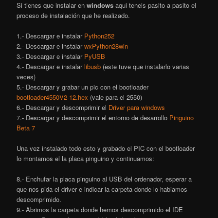
Si tienes que instalar en
windows
aqui teneis pasito a pasito el
proceso de instalación que he realizado.
1.- Descargar e instalar
Python252
2.- Descargar e instalar
wxPython28win
3.- Descargar e instalar
PyUSB
4.- Descargar e instalar
libusb
(este tuve que instalarlo varias
veces)
5.- Descargar y grabar un pic con el bootloader
bootloader4550V2-12.hex
(vale para el 2550)
6.- Descargar y descomprimir el
Driver para windows
7.- Descargar y descomprimir el entorno de desarrollo
Pinguino
Beta 7
Una vez instalado todo esto y grabado el PIC con el bootloader
lo montamos el la placa pinguino y continuamos:
8.- Enchufar la placa pinguino al USB del ordenador, esperar a
que nos pida el driver e indicar la carpeta donde lo habiamos
descomprimido.
9.- Abrimos la carpeta donde hemos descomprimido el IDE