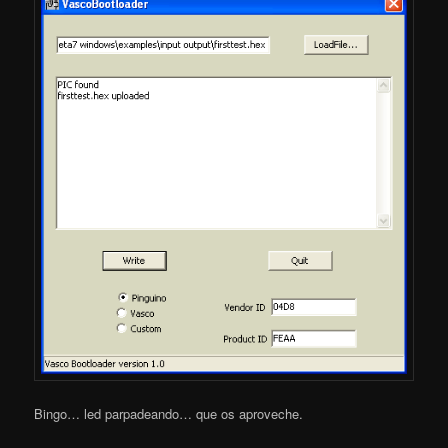
Bingo… led parpadeando… que os aproveche.