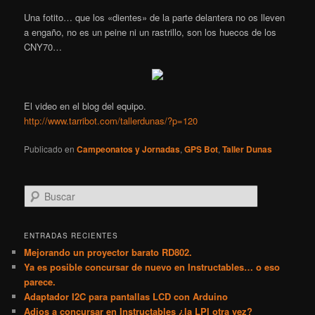
Una fotito… que los «dientes» de la parte delantera no os lleven
a engaño, no es un peine ni un rastrillo, son los huecos de los
CNY70…
El video en el blog del equipo.
http://www.tarribot.com/tallerdunas/?p=120
Publicado en
Campeonatos y Jornadas
,
GPS Bot
,
Taller Dunas
B
u
s
c
ENTRADAS RECIENTES
a
Mejorando un proyector barato RD802.
r
Ya es posible concursar de nuevo en Instructables… o eso
parece.
Adaptador I2C para pantallas LCD con Arduino
Adios a concursar en Instructables ¿la LPI otra vez?