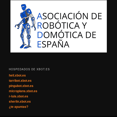
HOSPEDADOS DE XBOT.ES
heli.xbot.es
tarribot.xbot.es
pingubot.xbot.es
microplans.xbot.es
r-luis.xbot.es
sherlin.xbot.es
¿te apuntas?