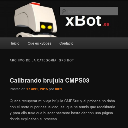
Ir
Ir
Blog de robotica recreativa
al
al
Busc
contenido
contenido
principal
secundario
xBot.es
Menú
Inicio
Que es xBot.es
Contacto
principal
ARCHIVO DE LA CATEGORÍA:
GPS BOT
Calibrando brujula CMPS03
Posted on
17 abril, 2015
por
furri
Queria recuperar mi vieja brújula CMPS03 y al probarla no daba
con el norte ni por casualidad, asi que he tenido que recalibrarla
y para ello tuve que buscar bastante hasta dar con una página
donde explicaban el proceso.