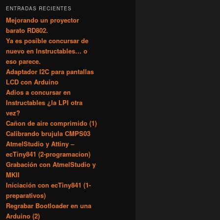
c
ENTRADAS RECIENTES
a
Mejorando un proyector
r
barato RD802.
Ya es posible concursar de
nuevo en Instructables… o
eso parece.
Adaptador I2C para pantallas
LCD con Arduino
Adios a concursar en
Instructables ¿la LPI otra
vez?
Cañon de aire comprimido (1)
Calibrando brujula CMPS03
AtmelStudio y Attiny –
ecTiny841 (2-programacion)
Grabación con AtmelStudio y
MKII
Iniciación con ecTiny841 (1-
preparativos)
Regrabar Bootloader en una
Arduino (2)