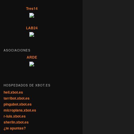
Tres14
LAB24
ASOCIACIONES
ARDE
HOSPEDADOS DE XBOT.ES
heli.xbot.es
tarribot.xbot.es
pingubot.xbot.es
microplans.xbot.es
r-luis.xbot.es
sherlin.xbot.es
¿te apuntas?